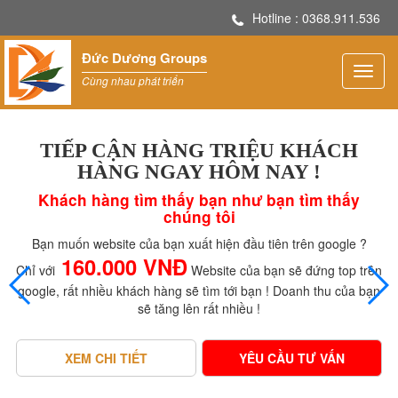
Hotline : 0368.911.536
Đức Dương Groups
Thiên
Cùng nhau phát triển
Sơn
TIẾP CẬN HÀNG TRIỆU KHÁCH
HÀNG NGAY HÔM NAY !
Khách hàng tìm thấy bạn như bạn tìm thấy
chúng tôi
Bạn muốn website của bạn xuất hiện đầu tiên trên google ?
160.000 VNĐ
Chỉ với
Website của bạn sẽ đứng top trên
google, rất nhiều khách hàng sẽ tìm tới bạn ! Doanh thu của bạn
sẽ tăng lên rất nhiều !
XEM CHI TIẾT
YÊU CẦU TƯ VẤN